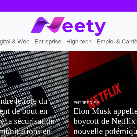
gital & Web
Entreprise
High-tech
Emploi & Carri
HIGH-TECH
sk appelle au
Changements du 
de Netflix : une
Game Pass : nouve
e polémique en
offres d’abonneme