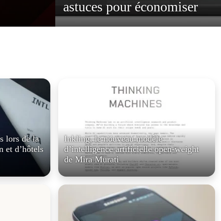
omiser
à partir de décembre
 lors de la
Inkling, le nouveau modèle
n et d’hôtels
d’intelligence artificielle open-weight
de Mira Murati