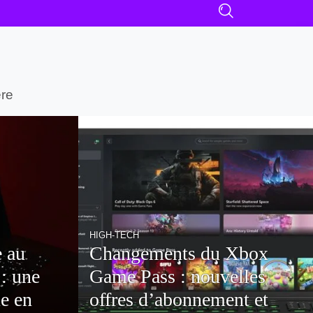
ère
DIGITAL & WEB
Xbox
Meta AI et la
lles
personnalisation
nt et
publicitaire : ce qui change