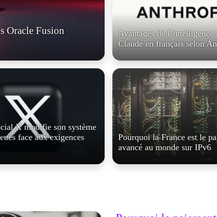
s Oracle Fusion
Avantages de l’intelligence a
Claude en français selon An
ocial X modifie son système
leues face aux exigences
Pourquoi la France est le pa
avancé au monde sur IPv6