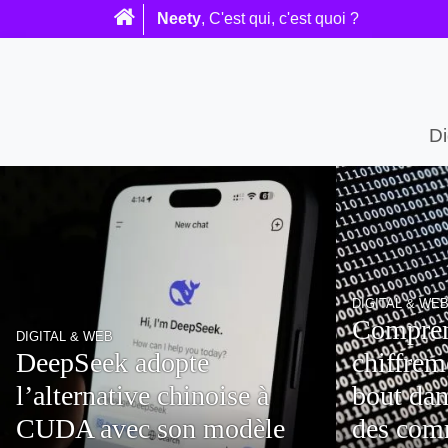
Neety
, C'est qui, c'est quoi ?
Di
DIGITAL & WEB
Comprendre le rôle du
ENTREPRISE
chiffrement de bout en
Elon Mu
bout dans la sécurisation
boycott 
des communications en
nouvell