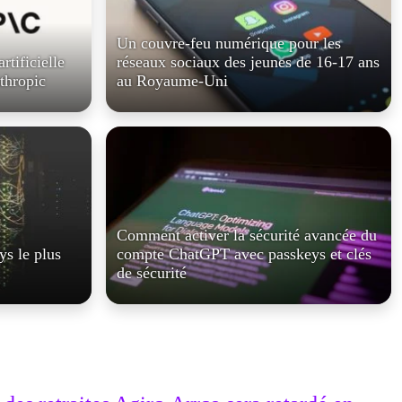
Un couvre-feu numérique pour les
rtificielle
réseaux sociaux des jeunes de 16-17 ans
thropic
au Royaume-Uni
Comment activer la sécurité avancée du
ys le plus
compte ChatGPT avec passkeys et clés
de sécurité