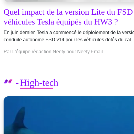
Quel impact de la version Lite du FSD 
véhicules Tesla équipés du HW3 ?
En juin dernier, Tesla a commencé le déploiement de la versio
conduite autonome FSD v14 pour les véhicules dotés du cal
Par L'équipe rédaction Neety pour Neety.Email
High-tech